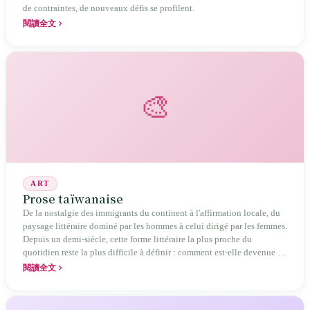
de contraintes, de nouveaux défis se profilent.
閱讀全文
🎨
ART
Prose taïwanaise
De la nostalgie des immigrants du continent à l'affirmation locale, du
paysage littéraire dominé par les hommes à celui dirigé par les femmes.
Depuis un demi-siècle, cette forme littéraire la plus proche du
quotidien reste la plus difficile à définir : comment est-elle devenue le
porte‑voyageur de la mémoire émotionnelle des Taïwanais ?
閱讀全文