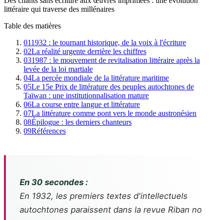
Des chants sans écriture aux œuvres imprimées : une évolution
littéraire qui traverse des millénaires
Table des matières
01
1932 : le tournant historique, de la voix à l'écriture
02
La réalité urgente derrière les chiffres
03
1987 : le mouvement de revitalisation littéraire après la
levée de la loi martiale
04
La percée mondiale de la littérature maritime
05
Le 15e Prix de littérature des peuples autochtones de
Taïwan : une institutionnalisation mature
06
La course entre langue et littérature
07
La littérature comme pont vers le monde austronésien
08
Épilogue : les derniers chanteurs
09
Références
En 30 secondes :
En 1932, les premiers textes d'intellectuels
autochtones paraissent dans la revue
Riban no