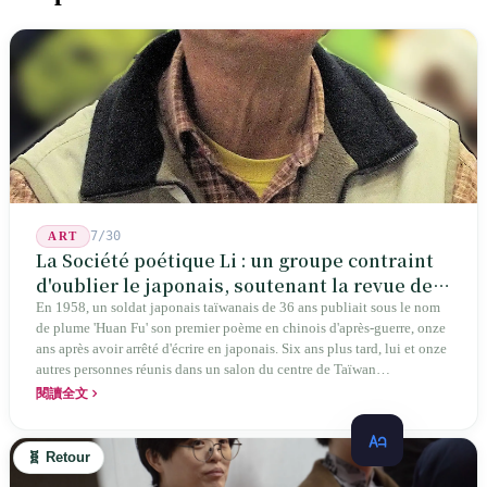
7/30
ART
La Société poétique Li : un groupe contraint
d'oublier le japonais, soutenant la revue de
poésie chinoise la plus ancienne de Taïwan
En 1958, un soldat japonais taïwanais de 36 ans publiait sous le nom
de plume 'Huan Fu' son premier poème en chinois d'après-guerre, onze
ans après avoir arrêté d'écrire en japonais. Six ans plus tard, lui et onze
autres personnes réunis dans un salon du centre de Taïwan
transformaient cette expérience de mutisme générationnel en une
閱讀全文
société poétique nommée 'Li' (le champignon comestible) — 60 ans de
publication ininterrompue, écrivant la poétique locale des marges
jusqu'aux manuels scolaires du collège.
🧬 Retour