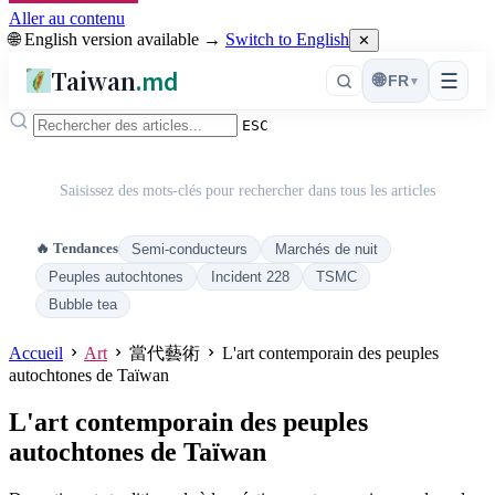
Aller au contenu
🌐 English version available →
Switch to English
✕
Taiwan
.md
☰
🌐
FR
▾
ESC
Saisissez des mots-clés pour rechercher dans tous les articles
🔥 Tendances
Semi-conducteurs
Marchés de nuit
Peuples autochtones
Incident 228
TSMC
Bubble tea
Accueil
Art
當代藝術
L'art contemporain des peuples
autochtones de Taïwan
L'art contemporain des peuples
autochtones de Taïwan