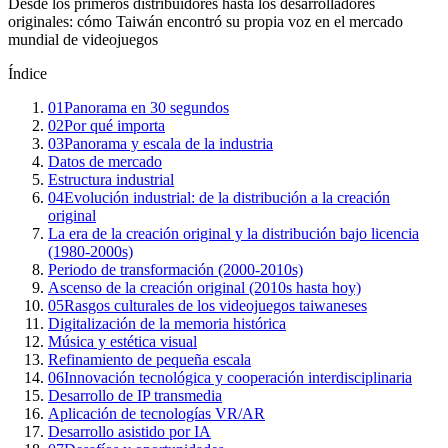
Desde los primeros distribuidores hasta los desarrolladores
originales: cómo Taiwán encontró su propia voz en el mercado
mundial de videojuegos
Índice
01
Panorama en 30 segundos
02
Por qué importa
03
Panorama y escala de la industria
Datos de mercado
Estructura industrial
04
Evolución industrial: de la distribución a la creación
original
La era de la creación original y la distribución bajo licencia
(1980-2000s)
Periodo de transformación (2000-2010s)
Ascenso de la creación original (2010s hasta hoy)
05
Rasgos culturales de los videojuegos taiwaneses
Digitalización de la memoria histórica
Música y estética visual
Refinamiento de pequeña escala
06
Innovación tecnológica y cooperación interdisciplinaria
Desarrollo de IP transmedia
Aplicación de tecnologías VR/AR
Desarrollo asistido por IA