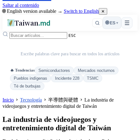
Saltar al contenido
🌐 English version available →
Switch to English
✕
Taiwan
.md
☰
🌐
ES
▾
ESC
Escribe palabras clave para buscar en todos los artículos
🔥 Tendencias
Semiconductores
Mercados nocturnos
Pueblos indígenas
Incidente 228
TSMC
Té de burbujas
Inicio
Tecnología
半導體與硬體
La industria de
videojuegos y entretenimiento digital de Taiwán
La industria de videojuegos y
entretenimiento digital de Taiwán