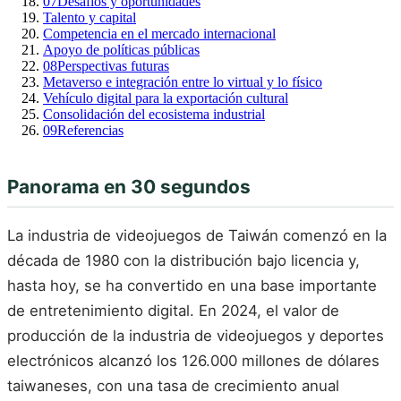
07
Desafíos y oportunidades
Talento y capital
Competencia en el mercado internacional
Apoyo de políticas públicas
08
Perspectivas futuras
Metaverso e integración entre lo virtual y lo físico
Vehículo digital para la exportación cultural
Consolidación del ecosistema industrial
09
Referencias
Panorama en 30 segundos
La industria de videojuegos de Taiwán comenzó en la
década de 1980 con la distribución bajo licencia y,
hasta hoy, se ha convertido en una base importante
de entretenimiento digital. En 2024, el valor de
producción de la industria de videojuegos y deportes
electrónicos alcanzó los 126.000 millones de dólares
taiwaneses, con una tasa de crecimiento anual