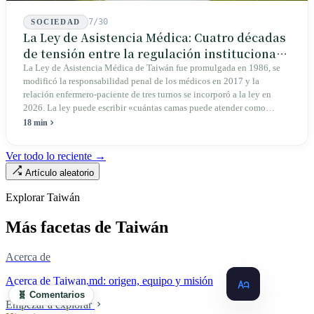
Islandia y Nueva Zelanda, y luego volvió a Xueshan para buscar las
huellas dejadas por antiguos glaciares.
7/30
SOCIEDAD
La Ley de Asistencia Médica: Cuatro décadas
de tensión entre la regulación institucional y
el mercado
La Ley de Asistencia Médica de Taiwán fue promulgada en 1986, se
modificó la responsabilidad penal de los médicos en 2017 y la
relación enfermero-paciente de tres turnos se incorporó a la ley en
2026. La ley puede escribir «cuántas camas puede atender como
máximo una enfermera», pero no puede escribir «si existe esa
18 min
enfermera»: de las 320.000 licencias de enfermería, solo quedan
190.000 manos en la clínica. Esta no es la Ley de Seguro Médico, ni la
Ver todo lo reciente →
Ley de Médicos, es la ley raíz sobre cómo existe la institución del
Artículo aleatorio
«hospital» en Taiwán, y la tensión sin resolver durante cuarenta años
entre la utilidad pública de la asistencia médica y los mecanismos de
Explorar Taiwán
mercado.
Más facetas de Taiwán
Acerca de
Acerca de Taiwan.md: origen, equipo y misión
🧬 Comentarios
Empezar a explorar