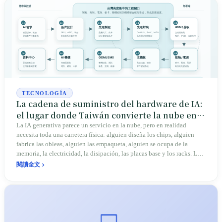
TECNOLOGÍA
La cadena de suministro del hardware de IA:
el lugar donde Taiwán convierte la nube en
máquinas
La IA generativa parece un servicio en la nube, pero en realidad
necesita toda una carretera física: alguien diseña los chips, alguien
fabrica las obleas, alguien las empaqueta, alguien se ocupa de la
memoria, la electricidad, la disipación, las placas base y los racks. La
importancia de Taiwán no está solo en TSMC, sino en que muchos de
閱讀全文
los pasos clave de esa carretera se concentran aquí. Ese interés común
existe de verdad, y viene acompañado de agua y electricidad,
emisiones de carbono, reparto de la renta, fábricas en el extranjero y
riesgo geopolítico, convirtiendo los eslóganes abstractos en pruebas
verificables sobre la cadena de suministro.