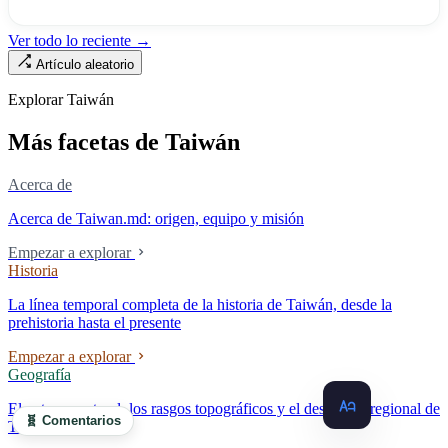
enfermera»: de las 320.000 licencias de enfermería, solo quedan
190.000 manos en la clínica. Esta no es la Ley de Seguro Médico, ni la
Ver todo lo reciente →
Ley de Médicos, es la ley raíz sobre cómo existe la institución del
Artículo aleatorio
«hospital» en Taiwán, y la tensión sin resolver durante cuarenta años
entre la utilidad pública de la asistencia médica y los mecanismos de
Explorar Taiwán
mercado.
Más facetas de Taiwán
Acerca de
Acerca de Taiwan.md: origen, equipo y misión
Empezar a explorar
Historia
La línea temporal completa de la historia de Taiwán, desde la
prehistoria hasta el presente
Empezar a explorar
Geografía
El entorno natural, los rasgos topográficos y el desarrollo regional de
🧬 Comentarios
Taiwán