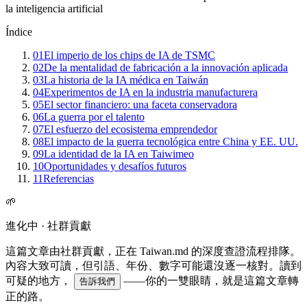
la inteligencia artificial
Índice
01
El imperio de los chips de IA de TSMC
02
De la mentalidad de fabricación a la innovación aplicada
03
La historia de la IA médica en Taiwán
04
Experimentos de IA en la industria manufacturera
05
El sector financiero: una faceta conservadora
06
La guerra por el talento
07
El esfuerzo del ecosistema emprendedor
08
El impacto de la guerra tecnológica entre China y EE. UU.
09
La identidad de la IA en Taiwimeo
10
Oportunidades y desafíos futuros
11
Referencias
🌱
進化中 · 社群貢獻
這篇文章由社群貢獻，正在 Taiwan.md 的深度查證流程排隊。
內容大致可讀，但引語、年份、數字可能還沒逐一核對。讀到
可疑的地方，
——你的一雙眼睛，就是這篇文章轉
告訴我們
正的路。