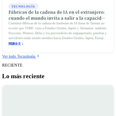
TECNOLOGÍA
Fábricas de la cadena de IA en el extranjero:
cuando el mundo invita a salir a la capacidad
taiwanesa
Construir fábricas de la cadena de hardware de IA fuera de Taiwán no
es solo que TSMC vaya a Estados Unidos, Japón y Alemania: también
Foxconn, Wistron, Delta y los proveedores de empaquetado, pruebas y
servidores están siendo atraídos hacia Estados Unidos, Japón, Europa,
la India, el Sudeste Asiático y México por los clientes, los aranceles,
閱讀全文
las subvenciones y la geopolítica. Este texto lo explica desde la
globalización, la reducción de riesgos y el pulso de las cadenas de
Ver todo Tecnología
suministro: la salida al exterior de las empresas taiwanesas es una
prolongación de su capacidad y a la vez un movimiento del mundo
RECIENTE
para reducir su dependencia de un solo punto; no es una simple
mudanza empresarial.
Lo más reciente