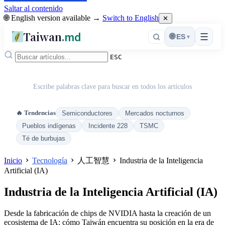
Saltar al contenido
🌐 English version available →
Switch to English
✕
Taiwan
.md
☰
🌐
ES
▾
ESC
Escribe palabras clave para buscar en todos los artículos
🔥 Tendencias
Semiconductores
Mercados nocturnos
Pueblos indígenas
Incidente 228
TSMC
Té de burbujas
Inicio
Tecnología
人工智慧
Industria de la Inteligencia
Artificial (IA)
Industria de la Inteligencia Artificial (IA)
Desde la fabricación de chips de NVIDIA hasta la creación de un
ecosistema de IA: cómo Taiwán encuentra su posición en la era de