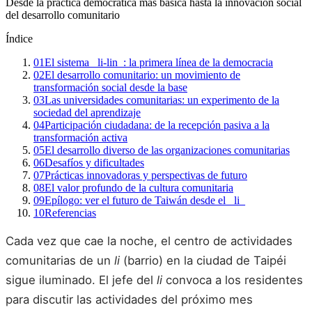
Desde la práctica democrática más básica hasta la innovación social
del desarrollo comunitario
Índice
01
El sistema _li-lin_: la primera línea de la democracia
02
El desarrollo comunitario: un movimiento de
transformación social desde la base
03
Las universidades comunitarias: un experimento de la
sociedad del aprendizaje
04
Participación ciudadana: de la recepción pasiva a la
transformación activa
05
El desarrollo diverso de las organizaciones comunitarias
06
Desafíos y dificultades
07
Prácticas innovadoras y perspectivas de futuro
08
El valor profundo de la cultura comunitaria
09
Epílogo: ver el futuro de Taiwán desde el _li_
10
Referencias
Cada vez que cae la noche, el centro de actividades
comunitarias de un
li
(barrio) en la ciudad de Taipéi
sigue iluminado. El jefe del
li
convoca a los residentes
para discutir las actividades del próximo mes