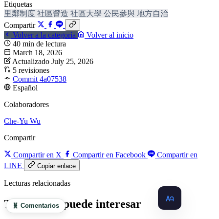
Etiquetas
里鄰制度
社區營造
社區大學
公民參與
地方自治
Compartir
Volver a la categoría
Volver al inicio
40 min de lectura
March 18, 2026
Actualizado July 25, 2026
5 revisiones
Commit 4a07538
Español
Colaboradores
Che-Yu Wu
Compartir
Compartir en X
Compartir en Facebook
Compartir en
LINE
Copiar enlace
Lecturas relacionadas
También te puede interesar
🧬 Comentarios