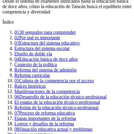
Desde el sistema de exámenes unificados hasta la educación básica
de doce años, cómo la educación de Taiwán busca el equilibrio entre
competencia y diversidad
Índice
01
30 segundos para comprender
02
Por qué es importante
03
Estructura del sistema educativo
Estructura del sistema escolar
Diseño de doble vía
04
Educación básica de doce años
Contexto de la política
Reforma del sistema de admisión
Reforma curricular
05
Cultura de la competencia por el acceso
Raíces históricas
Manifestaciones de la competencia
06
Desarrollo de la educación técnico-profesional
El estatus de la educación técnico-profesional
Reforma de la educación técnico-profesional
07
Proceso de reforma educativa
Etapas importantes de la reforma
Logros y desafíos de la reforma
08
Situación educativa actual y problemas