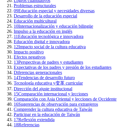
Logros cuantitativos
Problemas estructurales
09
Educación especial y necesidades diversas
Desarrollo de la educación especial
Educación multicultural
10
Internacionalización y educación bilingüe
Impulso a la educación en inglés
11
Educación tecnológica e innovadora
Educación digital e innovadora
12
Impacto social de la cultura educativa
Impacto positivo
Efectos negativos
13
Perspectivas de padres y estudiantes
Expectativas de los padres y presión de los estudiantes
Diferencias generacionales
14
Tendencias de desarrollo futuro
Tecnología educativa y变革 curricular
Dirección del ajuste institucional
15
Comparación internacional y lecciones
Comparación con Asia Oriental y lecciones de Occidente
16
Sugerencias de observación para extranjeros
Comprender la cultura educativa de Taiwán
Participar en la educación de Taiwán
17
Reflexión extendida
18
Referencias