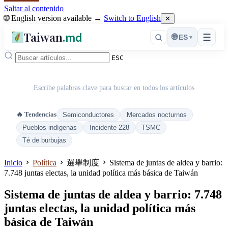
Saltar al contenido
🌐 English version available →
Switch to English
✕
Taiwan
.md
☰
🌐
ES
▾
ESC
Escribe palabras clave para buscar en todos los artículos
🔥 Tendencias
Semiconductores
Mercados nocturnos
Pueblos indígenas
Incidente 228
TSMC
Té de burbujas
Inicio
Política
選舉制度
Sistema de juntas de aldea y barrio:
7.748 juntas electas, la unidad política más básica de Taiwán
Sistema de juntas de aldea y barrio: 7.748
juntas electas, la unidad política más
básica de Taiwán