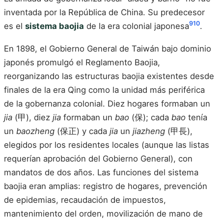
inventada por la República de China. Su predecesor
9
10
es el
sistema baojia
de la era colonial japonesa
.
En 1898, el Gobierno General de Taiwán bajo dominio
japonés promulgó el Reglamento Baojia,
reorganizando las estructuras baojia existentes desde
finales de la era Qing como la unidad más periférica
de la gobernanza colonial. Diez hogares formaban un
jia
(甲), diez
jia
formaban un
bao
(保); cada
bao
tenía
un
baozheng
(保正) y cada
jia
un
jiazheng
(甲長),
elegidos por los residentes locales (aunque las listas
requerían aprobación del Gobierno General), con
mandatos de dos años. Las funciones del sistema
baojia eran amplias: registro de hogares, prevención
de epidemias, recaudación de impuestos,
mantenimiento del orden, movilización de mano de