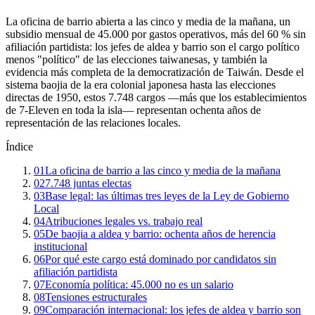
La oficina de barrio abierta a las cinco y media de la mañana, un
subsidio mensual de 45.000 por gastos operativos, más del 60 % sin
afiliación partidista: los jefes de aldea y barrio son el cargo político
menos "político" de las elecciones taiwanesas, y también la
evidencia más completa de la democratización de Taiwán. Desde el
sistema baojia de la era colonial japonesa hasta las elecciones
directas de 1950, estos 7.748 cargos —más que los establecimientos
de 7-Eleven en toda la isla— representan ochenta años de
representación de las relaciones locales.
Índice
01
La oficina de barrio a las cinco y media de la mañana
02
7.748 juntas electas
03
Base legal: las últimas tres leyes de la Ley de Gobierno
Local
04
Atribuciones legales vs. trabajo real
05
De baojia a aldea y barrio: ochenta años de herencia
institucional
06
Por qué este cargo está dominado por candidatos sin
afiliación partidista
07
Economía política: 45.000 no es un salario
08
Tensiones estructurales
09
Comparación internacional: los jefes de aldea y barrio son