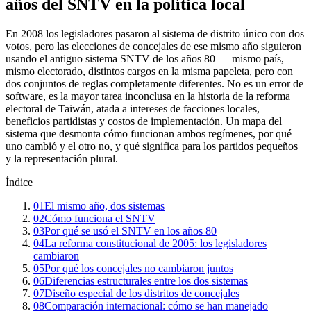
años del SNTV en la política local
En 2008 los legisladores pasaron al sistema de distrito único con dos
votos, pero las elecciones de concejales de ese mismo año siguieron
usando el antiguo sistema SNTV de los años 80 — mismo país,
mismo electorado, distintos cargos en la misma papeleta, pero con
dos conjuntos de reglas completamente diferentes. No es un error de
software, es la mayor tarea inconclusa en la historia de la reforma
electoral de Taiwán, atada a intereses de facciones locales,
beneficios partidistas y costos de implementación. Un mapa del
sistema que desmonta cómo funcionan ambos regímenes, por qué
uno cambió y el otro no, y qué significa para los partidos pequeños
y la representación plural.
Índice
01
El mismo año, dos sistemas
02
Cómo funciona el SNTV
03
Por qué se usó el SNTV en los años 80
04
La reforma constitucional de 2005: los legisladores
cambiaron
05
Por qué los concejales no cambiaron juntos
06
Diferencias estructurales entre los dos sistemas
07
Diseño especial de los distritos de concejales
08
Comparación internacional: cómo se han manejado