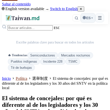
Saltar al contenido
🌐 English version available →
Switch to English
✕
Taiwan
.md
☰
🌐
ES
▾
ESC
Escribe palabras clave para buscar en todos los artículos
🔥 Tendencias
Semiconductores
Mercados nocturnos
Pueblos indígenas
Incidente 228
TSMC
Té de burbujas
Inicio
Política
選舉制度
El sistema de concejales: por qué es
diferente al de los legisladores y los 30 años del SNTV en la política
local
El sistema de concejales: por qué es
diferente al de los legisladores y los 30