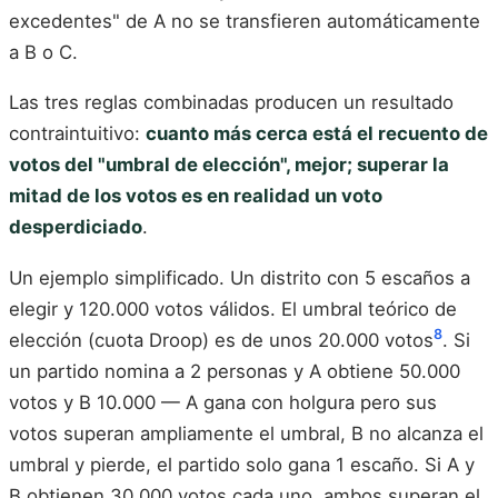
excedentes" de A no se transfieren automáticamente
a B o C.
Las tres reglas combinadas producen un resultado
contraintuitivo:
cuanto más cerca está el recuento de
votos del "umbral de elección", mejor; superar la
mitad de los votos es en realidad un voto
desperdiciado
.
Un ejemplo simplificado. Un distrito con 5 escaños a
elegir y 120.000 votos válidos. El umbral teórico de
8
elección (cuota Droop) es de unos 20.000 votos
. Si
un partido nomina a 2 personas y A obtiene 50.000
votos y B 10.000 — A gana con holgura pero sus
votos superan ampliamente el umbral, B no alcanza el
umbral y pierde, el partido solo gana 1 escaño. Si A y
B obtienen 30.000 votos cada uno, ambos superan el