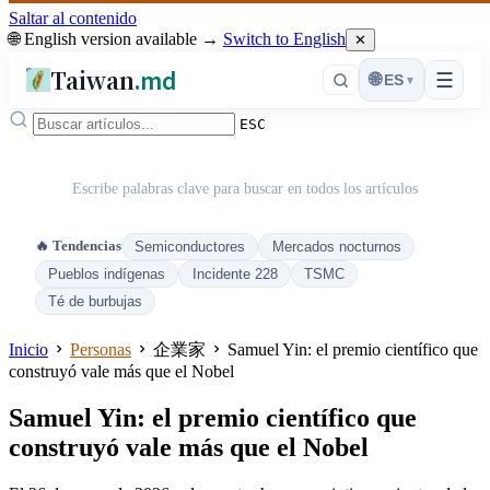
Saltar al contenido
🌐 English version available →
Switch to English
✕
Taiwan
.md
☰
🌐
ES
▾
ESC
Escribe palabras clave para buscar en todos los artículos
🔥 Tendencias
Semiconductores
Mercados nocturnos
Pueblos indígenas
Incidente 228
TSMC
Té de burbujas
Inicio
Personas
企業家
Samuel Yin: el premio científico que
construyó vale más que el Nobel
Samuel Yin: el premio científico que
construyó vale más que el Nobel