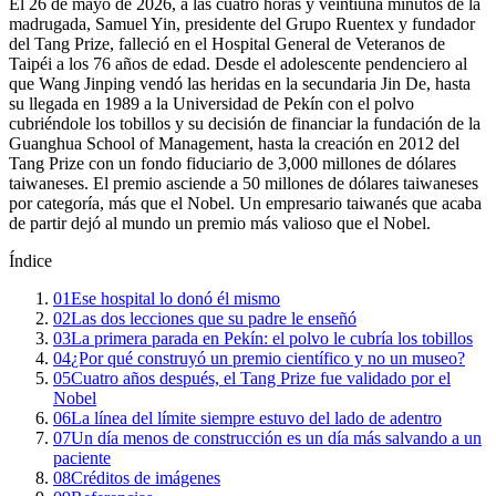
El 26 de mayo de 2026, a las cuatro horas y veintiuna minutos de la
madrugada, Samuel Yin, presidente del Grupo Ruentex y fundador
del Tang Prize, falleció en el Hospital General de Veteranos de
Taipéi a los 76 años de edad. Desde el adolescente pendenciero al
que Wang Jinping vendó las heridas en la secundaria Jin De, hasta
su llegada en 1989 a la Universidad de Pekín con el polvo
cubriéndole los tobillos y su decisión de financiar la fundación de la
Guanghua School of Management, hasta la creación en 2012 del
Tang Prize con un fondo fiduciario de 3,000 millones de dólares
taiwaneses. El premio asciende a 50 millones de dólares taiwaneses
por categoría, más que el Nobel. Un empresario taiwanés que acaba
de partir dejó al mundo un premio más valioso que el Nobel.
Índice
01
Ese hospital lo donó él mismo
02
Las dos lecciones que su padre le enseñó
03
La primera parada en Pekín: el polvo le cubría los tobillos
04
¿Por qué construyó un premio científico y no un museo?
05
Cuatro años después, el Tang Prize fue validado por el
Nobel
06
La línea del límite siempre estuvo del lado de adentro
07
Un día menos de construcción es un día más salvando a un
paciente
08
Créditos de imágenes