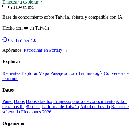
Empezar a explorar
🇹🇼 Taiwan.md
Base de conocimiento sobre Taiwán, abierta y compatible con IA
Hecho con ❤️ en Taiwán
CC BY-SA 4.0
Apóyanos:
Patrocinar en Portaly →
Explorar
Recientes
Explorar
Mapa
Paisaje sonoro
Terminología
Conversor de
términos
Datos
Panel
Datos
Datos abiertos
Empresas
Grafo de conocimiento
Árbol
de ramas lingüísticas
La forma de Taiwán
Árbol de la vida
Banco de
soberanía
Elecciones 2026
Organismo