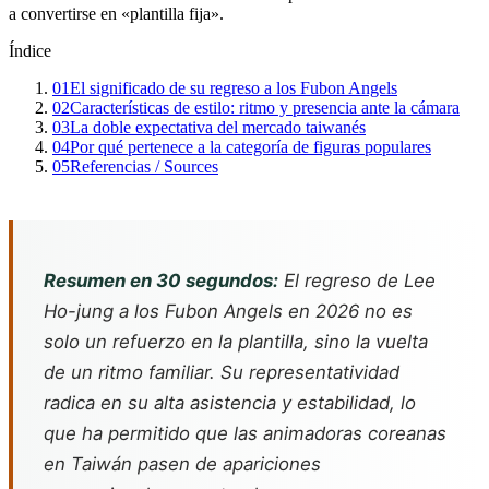
a convertirse en «plantilla fija».
Índice
01
El significado de su regreso a los Fubon Angels
02
Características de estilo: ritmo y presencia ante la cámara
03
La doble expectativa del mercado taiwanés
04
Por qué pertenece a la categoría de figuras populares
05
Referencias / Sources
Resumen en 30 segundos:
El regreso de Lee
Ho-jung a los Fubon Angels en 2026 no es
solo un refuerzo en la plantilla, sino la vuelta
de un ritmo familiar. Su representatividad
radica en su alta asistencia y estabilidad, lo
que ha permitido que las animadoras coreanas
en Taiwán pasen de apariciones