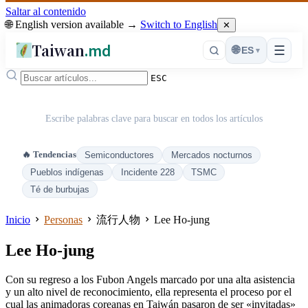
Saltar al contenido
🌐 English version available →
Switch to English
✕
Taiwan
.md
☰
🌐
ES
▾
ESC
Escribe palabras clave para buscar en todos los artículos
🔥 Tendencias
Semiconductores
Mercados nocturnos
Pueblos indígenas
Incidente 228
TSMC
Té de burbujas
Inicio
Personas
流行人物
Lee Ho-jung
Lee Ho-jung
Con su regreso a los Fubon Angels marcado por una alta asistencia
y un alto nivel de reconocimiento, ella representa el proceso por el
cual las animadoras coreanas en Taiwán pasaron de ser «invitadas»