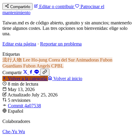
Editar o contribuir
Patrocinar el
Compartirlo
mantenimiento
Taiwan.md es de código abierto, gratuito y sin anuncios; mantenerlo
tiene algunos costes. Las tres opciones son bienvenidas: elige solo
una.
Editar esta página
·
Reportar un problema
Etiquetas
流行人物
Lee Ho-jung
Corea del Sur
Animadoras
Fubon
Guardians
Fubon Angels
CPBL
Compartir
Volver a la categoría
Volver al inicio
8 min de lectura
May 13, 2026
Actualizado July 25, 2026
5 revisiones
Commit 4a07538
Español
Colaboradores
Che-Yu Wu