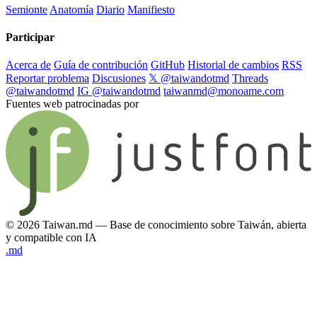
Semionte
Anatomía
Diario
Manifiesto
Participar
Acerca de
Guía de contribución
GitHub
Historial de cambios
RSS
Reportar problema
Discusiones
𝕏 @taiwandotmd
Threads
@taiwandotmd
IG @taiwandotmd
taiwanmd@monoame.com
Fuentes web patrocinadas por
© 2026 Taiwan.md — Base de conocimiento sobre Taiwán, abierta
y compatible con IA
.md