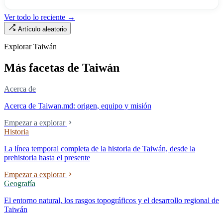
enfermera»: de las 320.000 licencias de enfermería, solo quedan
190.000 manos en la clínica. Esta no es la Ley de Seguro Médico, ni la
Ver todo lo reciente →
Ley de Médicos, es la ley raíz sobre cómo existe la institución del
Artículo aleatorio
«hospital» en Taiwán, y la tensión sin resolver durante cuarenta años
entre la utilidad pública de la asistencia médica y los mecanismos de
Explorar Taiwán
mercado.
Más facetas de Taiwán
Acerca de
Acerca de Taiwan.md: origen, equipo y misión
Empezar a explorar
Historia
La línea temporal completa de la historia de Taiwán, desde la
prehistoria hasta el presente
Empezar a explorar
Geografía
El entorno natural, los rasgos topográficos y el desarrollo regional de
Taiwán