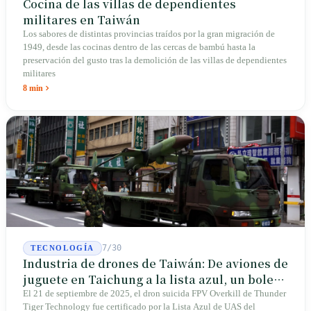
Cocina de las villas de dependientes
militares en Taiwán
Los sabores de distintas provincias traídos por la gran migración de
1949, desde las cocinas dentro de las cercas de bambú hasta la
preservación del gusto tras la demolición de las villas de dependientes
militares
8 min
7/30
TECNOLOGÍA
Industria de drones de Taiwán: De aviones de
juguete en Taichung a la lista azul, un boleto
de entrada para Thunder Tiger
El 21 de septiembre de 2025, el dron suicida FPV Overkill de Thunder
Tiger Technology fue certificado por la Lista Azul de UAS del