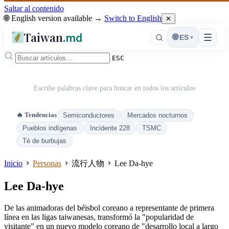
Saltar al contenido
🌐 English version available →
Switch to English
✕
Taiwan
.md
☰
🌐
ES
▾
ESC
Escribe palabras clave para buscar en todos los artículos
🔥 Tendencias
Semiconductores
Mercados nocturnos
Pueblos indígenas
Incidente 228
TSMC
Té de burbujas
Inicio
Personas
流行人物
Lee Da-hye
Lee Da-hye
De las animadoras del béisbol coreano a representante de primera
línea en las ligas taiwanesas, transformó la "popularidad de
visitante" en un nuevo modelo coreano de "desarrollo local a largo