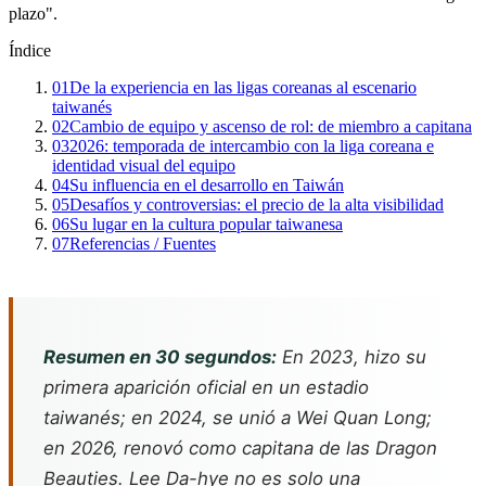
plazo".
Índice
01
De la experiencia en las ligas coreanas al escenario
taiwanés
02
Cambio de equipo y ascenso de rol: de miembro a capitana
03
2026: temporada de intercambio con la liga coreana e
identidad visual del equipo
04
Su influencia en el desarrollo en Taiwán
05
Desafíos y controversias: el precio de la alta visibilidad
06
Su lugar en la cultura popular taiwanesa
07
Referencias / Fuentes
Resumen en 30 segundos:
En 2023, hizo su
primera aparición oficial en un estadio
taiwanés; en 2024, se unió a Wei Quan Long;
en 2026, renovó como capitana de las Dragon
Beauties. Lee Da-hye no es solo una