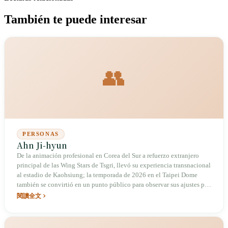
También te puede interesar
👥
PERSONAS
Ahn Ji-hyun
De la animación profesional en Corea del Sur a refuerzo extranjero
principal de las Wing Stars de Tsgri, llevó su experiencia transnacional
al estadio de Kaohsiung; la temporada de 2026 en el Taipei Dome
también se convirtió en un punto público para observar sus ajustes por
lesión y su papel desde la banda.
閱讀全文