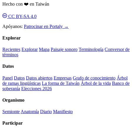
Hecho con ❤️ en Taiwán
CC BY-SA 4.0
Apóyanos:
Patrocinar en Portaly →
Explorar
Recientes
Explorar
Mapa
Paisaje sonoro
Terminología
Conversor de
términos
Datos
Panel
Datos
Datos abiertos
Empresas
Grafo de conocimiento
Árbol
de ramas lingüísticas
La forma de Taiwán
Árbol de la vida
Banco de
soberanía
Elecciones 2026
Organismo
Semionte
Anatomía
Diario
Manifiesto
Participar