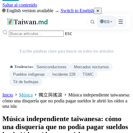
Saltar al contenido
🌐 English version available →
Switch to English
✕
Taiwan
.md
☰
🌐
ES
▾
ESC
Escribe palabras clave para buscar en todos los artículos
🔥 Tendencias
Semiconductores
Mercados nocturnos
Pueblos indígenas
Incidente 228
TSMC
Té de burbujas
Inicio
Música
獨立與搖滾
Música independiente taiwanesa:
cómo una disquería que no podía pagar sueldos le abrió los oídos a
una isla
Música independiente taiwanesa: cómo
una disquería que no podía pagar sueldos