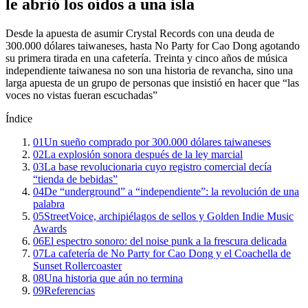
le abrió los oídos a una isla
Desde la apuesta de asumir Crystal Records con una deuda de
300.000 dólares taiwaneses, hasta No Party for Cao Dong agotando
su primera tirada en una cafetería. Treinta y cinco años de música
independiente taiwanesa no son una historia de revancha, sino una
larga apuesta de un grupo de personas que insistió en hacer que “las
voces no vistas fueran escuchadas”
Índice
01
Un sueño comprado por 300.000 dólares taiwaneses
02
La explosión sonora después de la ley marcial
03
La base revolucionaria cuyo registro comercial decía
“tienda de bebidas”
04
De “underground” a “independiente”: la revolución de una
palabra
05
StreetVoice, archipiélagos de sellos y Golden Indie Music
Awards
06
El espectro sonoro: del noise punk a la frescura delicada
07
La cafetería de No Party for Cao Dong y el Coachella de
Sunset Rollercoaster
08
Una historia que aún no termina
09
Referencias