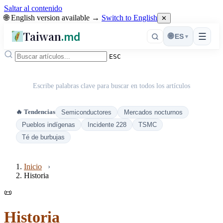
Saltar al contenido
🌐 English version available →
Switch to English
✕
Taiwan
.md
☰
🌐
ES
▾
ESC
Escribe palabras clave para buscar en todos los artículos
🔥 Tendencias
Semiconductores
Mercados nocturnos
Pueblos indígenas
Incidente 228
TSMC
Té de burbujas
Inicio
Historia
📜
Historia