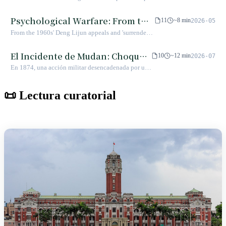
Diez Proyectos de Construcción. Esto no solo fue
jóvenes taiwaneses consideran un sentido común
japonés
oculta un mapa de cómo los taiwaneses se resistieron. En la
discutía por ellas.
un giro económico para responder a la crisis
que "Taiwán ya es independiente de por sí", pero
década de 1920, peticiones parlamentarias, cooperativas
Psychological Warfare: From the
petrolera y al aislamiento diplomático, sino
11
~8 min
2026-05
desconocen que ese sentido común proviene de un
agrícolas y partidos subterráneos surgieron simultáneamente,
también una narrativa política que reempaquetó los
Kinmen Broadcasting Wall to the
From the 1960s' Deng Lijun appeals and 'surrender
documento deliberadamente ambiguo.
pero terminaron enfrentándose entre sí.
planos heredados de la era colonial japonesa para
Paradigm Shift of AI Cognitive
food' dropped by balloons on Kinmen to the 2026
transformarlos en identidad nacional.
digital era's information penetration and AI
Operations
El Incidente de Mudan: Choque
10
~12 min
2026-07
cognitive manipulation, cross-strait psychological
de civilizaciones y despertar
En 1874, una acción militar desencadenada por un
warfare has evolved from physical material
soberano en el desfiladero de
naufragio convirtió al desfiladero de Shi-men, en el
incentives to digital semantic攻防 (offense and
sur de Taiwán, en el epicentro del panorama de Asia
Shi-men
defense). This article details the historical context of
📜 Lectura curatorial
Oriental moderna. Esto no solo fue una prueba para
Taiwan's psychological warfare against China,
la expansión del Imperio japonés, sino también un
specific material lists, and contrasts the challenges
punto de inflexión crucial para la transición de la
of the current AI industrialization stage.
corte Qing desde la defensa fronteriza hacia una
gobernanza activa.