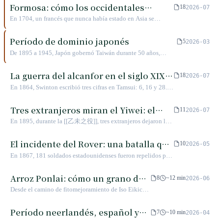
Asia, pero el presidente huyó en diez días y el poeta se
Formosa: cómo los occidentales
Francia obtuvo Vietnam y renunció a Taiwán. La corte Qing
18
2026-07
marchó en cuatro. Quienes realmente se quedaron para luchar
casi lo pierde todo, pero convirtió a Taiwán de territorio
«descubrieron» una isla que ya estaba
En 1704, un francés que nunca había estado en Asia se
fueron un muchacho hakka de diecinueve años y las milicias
dependiente en provincia independiente.
habitada
presentó ante la Royal Society de Londres y, con un sistema
que reclutó gastando toda su fortuna. Tras 148 días, la
de escritura y una religión inventados por él mismo,
Período de dominio japonés
república desapareció y comenzó el dominio japonés.
5
2026-03
convenció a los eruditos presentes de que era «formosano».
De 1895 a 1945, Japón gobernó Taiwán durante 50 años,
El engaño duró diez años. Pero la pregunta mayor es esta:
trayendo consigo una modernización integral y una gestión
cuando los europeos decían que habían «descubierto
institucionalizada, al mismo tiempo que implementaba
La guerra del alcanfor en el siglo XIX:
Formosa», los pueblos austronesios de la isla ya llevaban seis
18
2026-07
políticas de asimilación que influyeron profundamente en el
mil años viviendo allí. ¿De quién es la narrativa del
la fragancia que el mundo deseaba,
En 1864, Swinton escribió tres cifras en Tamsui: 6, 16 y 28.
desarrollo de la sociedad taiwanesa.
«descubrimiento»?
oculta en las montañas de los pueblos
Un fardo de alcanfor, desde su origen hasta Hong Kong,
multiplicó su precio casi cinco veces. La diferencia de precio
indígenas
Tres extranjeros miran el Yiwei: el
11
2026-07
se la quedó el Dao-tai —y las montañas de los pueblos
álbum del fotógrafo, las notas del
En 1895, durante la [[乙未之役]], tres extranjeros dejaron los
indígenas—.
periodista, el diario del pastor
documentos testimoniales en lenguas extranjeras más
importantes de esta guerra: el álbum de la victoria del
El incidente del Rover: una batalla que
10
2026-05
fotógrafo japonés Endō Makoto, las notas de campaña del
181 hombres no pudieron ganar,
En 1867, 181 soldados estadounidenses fueron repelidos por
periodista estadounidense James W. Davidson y el diario de
resuelta por Tauketok en 45 minutos
los paiwan en las junglas de la península de Hengchun, y el
travesía del sacerdote japonés Hosokawa Ryū. La cuestión no
comandante al frente murió en combate. Tres meses después,
Arroz Ponlai: cómo un grano de
es qué vieron, sino para quién miraron.
8
~12 min
2026-06
Tauketok, gran jefe de las Dieciocho Comunidades de
arroz reescribió un siglo de
Desde el camino de fitomejoramiento de Iso Eikichi
Langqiao, se sentó y negoció el Tratado del Cabo Sur en 45
agricultura y mesa en Taiwán
y Suenaga Jin durante el período de dominio
minutos. Este acuerdo protegió temporalmente a su pueblo
japonés, hasta la difusión del Taichung 65, el arroz
Período neerlandés, español y
de la aniquilación, pero la otra parte del tratado, Charles Le
7
~10 min
2026-04
Ponlai no sólo resolvió una crisis alimentaria, sino