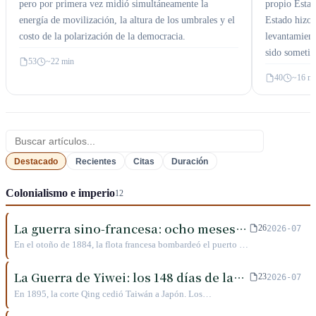
propio Esta
pero por primera vez midió simultáneamente la
Estado hizo:
energía de movilización, la altura de los umbrales y el
levantamient
costo de la polarización de la democracia.
sido sometid
53
~22 min
40
~16 m
Buscar en esta categoría
Destacado
Recientes
Citas
Duración
Colonialismo e imperio
12
La guerra sino-francesa: ocho meses
26
2026-07
en Keelung y Tamsui
En el otoño de 1884, la flota francesa bombardeó el puerto de
Keelung. Dos mil infantes de marina desembarcaron y
tomaron la bahía. Pero les tomó siete meses y nunca lograron
La Guerra de Yiwei: los 148 días de la
23
2026-07
salir de las montañas de Keelung. La misma semana, 600
República Democrática de Taiwán
En 1895, la corte Qing cedió Taiwán a Japón. Los
marinos franceses desembarcaron en Tamsui y en dos horas
funcionarios de la isla proclamaron la primera república de
fueron rechazados de vuelta al mar. Al terminar la guerra,