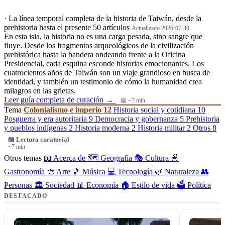
·
La línea temporal completa de la historia de Taiwán, desde la
prehistoria hasta el presente
50 artículos
Actualizado 2026-07-30
En esta isla, la historia no es una carga pesada, sino sangre que
fluye. Desde los fragmentos arqueológicos de la civilización
prehistórica hasta la bandera ondeando frente a la Oficina
Presidencial, cada esquina esconde historias emocionantes. Los
cuatrocientos años de Taiwán son un viaje grandioso en busca de
identidad, y también un testimonio de cómo la humanidad crea
milagros en las grietas.
Leer guía completa de curación →
📖 ~7 min
Tema
Colonialismo e imperio
12
Historia social y cotidiana
10
Posguerra y era autoritaria
9
Democracia y gobernanza
5
Prehistoria
y pueblos indígenas
2
Historia moderna
2
Historia militar
2
Otros
8
📖 Lectura curatorial
~7 min
Otros temas
📖 Acerca de
🗺️ Geografía
🎭 Cultura
🍜
Gastronomía
🎨 Arte
🎵 Música
💻 Tecnología
🌿 Naturaleza
👥
Personas
🏛️ Sociedad
📊 Economía
🏠 Estilo de vida
🗳️ Política
DESTACADO