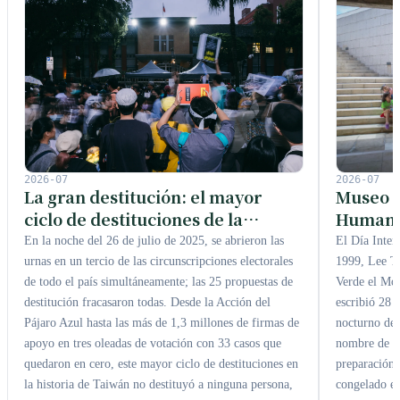
2026-07
2026-07
Museo N
La gran destitución: el mayor
Humanos
ciclo de destituciones de la
figuran
historia de Taiwán, donde las 33
El Día Inte
En la noche del 26 de julio de 2025, se abrieron las
Lágrim
propuestas fracasaron todas,
1999, Lee Te
urnas en un tercio de las circunscripciones electorales
Verde el Mo
midiendo cada grado de la
de todo el país simultáneamente; las 25 propuestas de
escribió 28 
destitución fracasaron todas. Desde la Acción del
democracia taiwanesa
nocturno de 
Pájaro Azul hasta las más de 1,3 millones de firmas de
nombre de ni
apoyo en tres oleadas de votación con 33 casos que
preparación,
quedaron en cero, este mayor ciclo de destituciones en
congelado e
la historia de Taiwán no destituyó a ninguna persona,