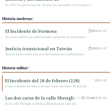
autodenominación de los pueblos
En 1987, un joven tsou de 19 años fue ejecutado en el campo de
indígenas de Taiwán
fusilamiento de Taipéi. Su muerte encendió la primera chispa del
movimiento de autodenominación.
Historia moderna
2
El Incidente de Formosa
24
2026-07
Un juicio militar que debería haber aplastado al movimiento
de oposición se convirtió, gracias a su transmisión pública,
en el anuncio más poderoso de la democracia taiwanesa.
Justicia transicional en Taiwán
14
2026-07
Taiwán ha revocado casi seis mil sentencias condenatorias de
la era autoritaria, pero casi ningún responsable ha sido
llevado a juicio; esta brecha es más difícil de explicar que el
Historia militar
propio Terror Blanco.
2
El Incidente del 28 de febrero (228)
2026-03
Cómo el puesto de tabaco de una viuda encendió 38 años de
silencio en una isla: los diez días de 1947 que cambiaron el
destino de Taiwán y una herida que, 78 años después, sigue
Las dos caras de la calle Shengli: de
~12 min
2026-07
cicatrizando.
un golpe de Estado de la caballería
En la calle Shengli, en Hukou (Hsinchu), un lado del
blindada a la memoria de Hukou
muro del cuartel alberga tanques y tormentas políticas,