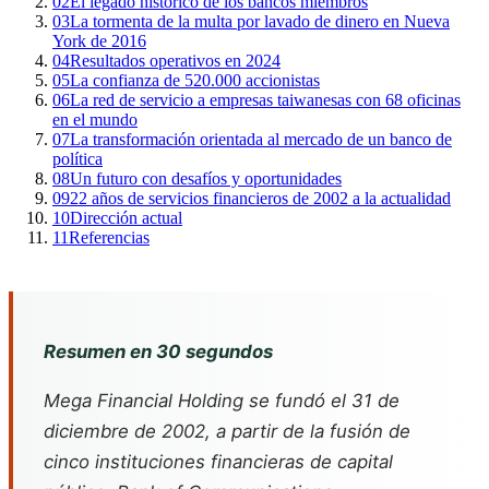
02
El legado histórico de los bancos miembros
03
La tormenta de la multa por lavado de dinero en Nueva
York de 2016
04
Resultados operativos en 2024
05
La confianza de 520.000 accionistas
06
La red de servicio a empresas taiwanesas con 68 oficinas
en el mundo
07
La transformación orientada al mercado de un banco de
política
08
Un futuro con desafíos y oportunidades
09
22 años de servicios financieros de 2002 a la actualidad
10
Dirección actual
11
Referencias
Resumen en 30 segundos
Mega Financial Holding se fundó el 31 de
diciembre de 2002, a partir de la fusión de
cinco instituciones financieras de capital