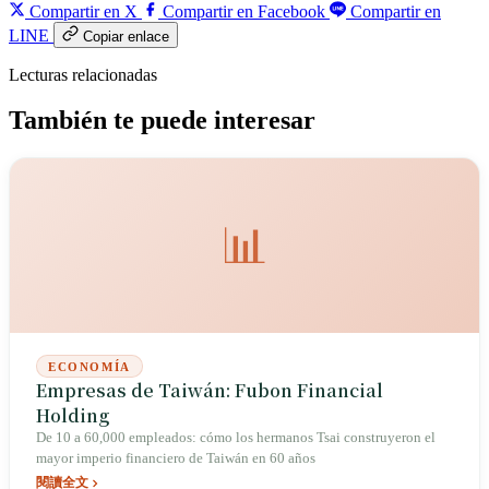
Compartir en X
Compartir en Facebook
Compartir en
LINE
Copiar enlace
Lecturas relacionadas
También te puede interesar
📊
ECONOMÍA
Empresas de Taiwán: Fubon Financial
Holding
De 10 a 60,000 empleados: cómo los hermanos Tsai construyeron el
mayor imperio financiero de Taiwán en 60 años
閱讀全文