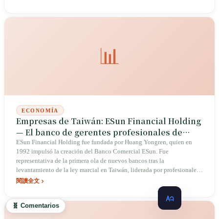
📊
ECONOMÍA
Empresas de Taiwán: ESun Financial Holding
— El banco de gerentes profesionales de
Huang Yongren
ESun Financial Holding fue fundada por Huang Yongren, quien en
1992 impulsó la creación del Banco Comercial ESun. Fue
representativa de la primera ola de nuevos bancos tras la
levantamiento de la ley marcial en Taiwán, liderada por profesionales
financieros y sin dependencia de familias de conglomerados. Huang
閱讀全文
Nanzhou se convirtió en 2008, a los 43 años, en el presidente más
joven en la history de los holdings financieros de Taiwán, y en 2023
🧬 Comentarios
asumió la presidencia del holding de manos del fundador Huang
Yongren. Desde el sistema de gerentes profesionales hasta la