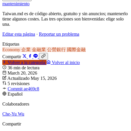
mantenimiento
Taiwan.md es de código abierto, gratuito y sin anuncios; mantenerlo
tiene algunos costes. Las tres opciones son bienvenidas: elige solo
una.
Editar esta página
·
Reportar un problema
Etiquetas
Economy
企業
金融業
公營銀行
國際金融
Compartir
Volver a la categoría
Volver al inicio
36 min de lectura
March 20, 2026
Actualizado May 15, 2026
5 revisiones
Commit ae469c8
Español
Colaboradores
Che-Yu Wu
Compartir