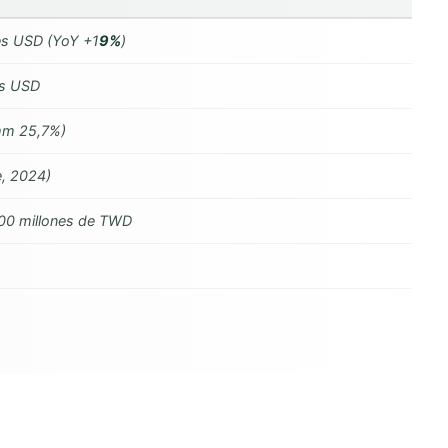
es USD (YoY +1
9%
)
es USD
mm 25,7%)
e, 2024)
00 millones de TWD