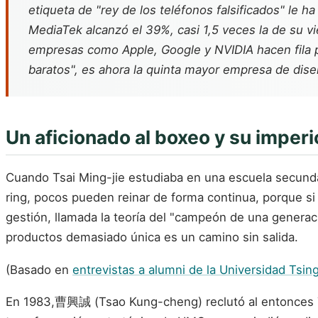
etiqueta de "rey de los teléfonos falsificados" le 
MediaTek alcanzó el 39%, casi 1,5 veces la de su v
empresas como Apple, Google y NVIDIA hacen fila p
baratos", es ahora la quinta mayor empresa de dis
Un aficionado al boxeo y su imperi
Cuando Tsai Ming-jie estudiaba en una escuela secunda
ring, pocos pueden reinar de forma continua, porque si 
gestión, llamada la teoría del "campeón de una generaci
productos demasiado única es un camino sin salida.
(Basado en
entrevistas a alumni de la Universidad Tsin
En 1983,曹興誠 (Tsao Kung-cheng) reclutó al entonces Ts