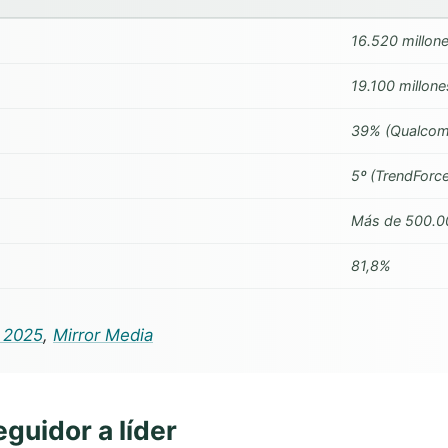
16.520 millon
19.100 millon
39% (Qualco
5º (TrendForc
Más de 500.0
81,8%
 2025
,
Mirror Media
guidor a líder