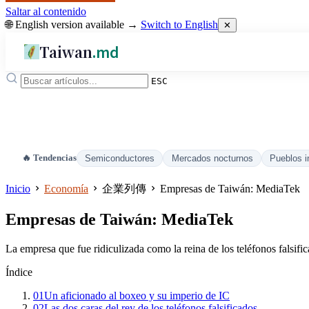
Saltar al contenido
🌐 English version available →
Switch to English
✕
Taiwan
.md
ESC
🔥 Tendencias
Semiconductores
Mercados nocturnos
Pueblos i
Inicio
Economía
企業列傳
Empresas de Taiwán: MediaTek
Empresas de Taiwán: MediaTek
La empresa que fue ridiculizada como la reina de los teléfonos falsi
Índice
01
Un aficionado al boxeo y su imperio de IC
02
Las dos caras del rey de los teléfonos falsificados