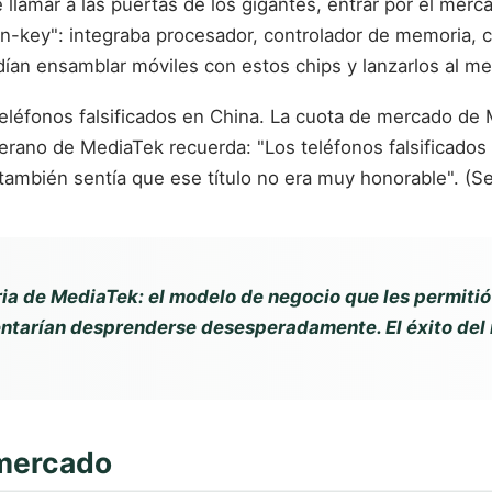
de llamar a las puertas de los gigantes, entrar por el mer
urn-key": integraba procesador, controlador de memoria,
dían ensamblar móviles con estos chips y lanzarlos al m
 teléfonos falsificados en China. La cuota de mercado de 
eterano de MediaTek recuerda: "Los teléfonos falsificados
 también sentía que ese título no era muy honorable". (
oria de MediaTek: el modelo de negocio que les permitió
ntarían desprenderse desesperadamente. El éxito del rey
 mercado