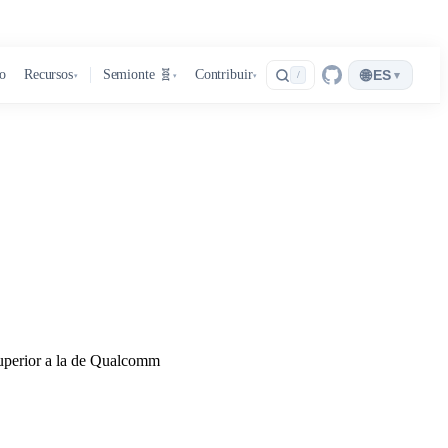
🌐
ro
Recursos
Semionte 🧬
Contribuir
ES
▾
/
▾
▾
▾
 superior a la de Qualcomm