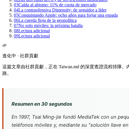
03
Caída al abismo: 11% de cuota de mercado
04
La contraofensiva Dimensity: de seguidor a líder
05
Conquistando Apple: ocho años para forjar una espada
06
La cuerda floja de la geopolítica
07
No solo móviles: la próxima batalla
08
Lectura adicional
09
Lectura adicional
🌱
進化中 · 社群貢獻
這篇文章由社群貢獻，正在 Taiwan.md 的深度查證流程
路。
Resumen en 30 segundos
En 1997, Tsai Ming-jie fundó MediaTek con un pe
teléfonos móviles y, mediante su "solución llave e