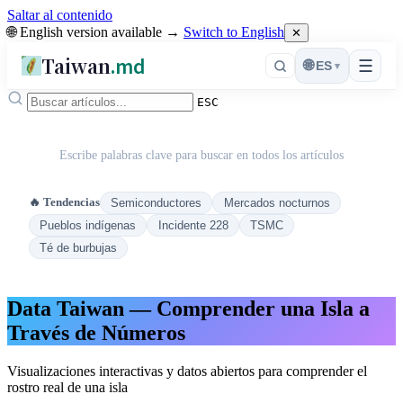
Saltar al contenido
🌐 English version available →
Switch to English
✕
Taiwan
.md
☰
🌐
ES
▾
ESC
Escribe palabras clave para buscar en todos los artículos
🔥 Tendencias
Semiconductores
Mercados nocturnos
Pueblos indígenas
Incidente 228
TSMC
Té de burbujas
Data Taiwan — Comprender una Isla a
Través de Números
Visualizaciones interactivas y datos abiertos para comprender el
rostro real de una isla