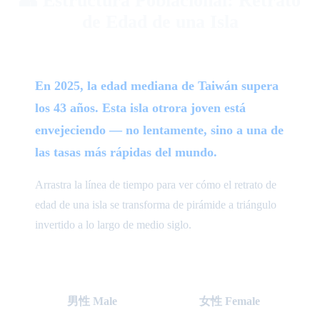
👥 Estructura Poblacional: Retrato
de Edad de una Isla
En 2025, la edad mediana de Taiwán supera
los 43 años. Esta isla otrora joven está
envejeciendo — no lentamente, sino a una de
las tasas más rápidas del mundo.
Arrastra la línea de tiempo para ver cómo el retrato de
edad de una isla se transforma de pirámide a triángulo
invertido a lo largo de medio siglo.
男性 Male
女性 Female