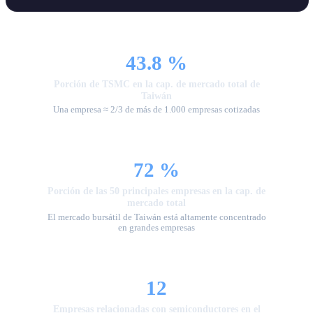
43.8 %
Porción de TSMC en la cap. de mercado total de
Taiwán
Una empresa ≈ 2/3 de más de 1.000 empresas cotizadas
72 %
Porción de las 50 principales empresas en la cap. de
mercado total
El mercado bursátil de Taiwán está altamente concentrado
en grandes empresas
12
Empresas relacionadas con semiconductores en el