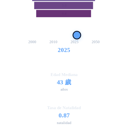
5-9
0-4
2000
2010
2025
2050
2025
Edad Mediana
43 歲
años
Tasa de Natalidad
0.87
natalidad