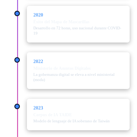
2020
Éxito del Mapa de Mascarillas
Desarrollo en 72 horas, uso nacional durante COVID-
19
2022
Ministerio de Asuntos Digitales
La gobernanza digital se eleva a nivel ministerial
(moda)
2023
Corpus de IA TAIDE
Modelo de lenguaje de IA soberano de Taiwán