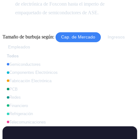
de electrónica de Foxconn hasta el imperio de
empaquetado de semiconductores de ASE.
Tamaño de burbuja según:
Cap. de Mercado
Ingresos
Empleados
Todos
Semiconductores
Componentes Electrónicos
Fabricación Electrónica
PCB
Redes
Financiero
Refrigeración
Telecomunicaciones