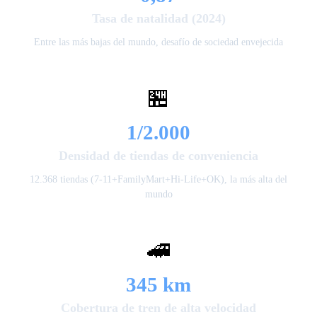
Tasa de natalidad (2024)
Entre las más bajas del mundo, desafío de sociedad envejecida
🏪
1/2.000
Densidad de tiendas de conveniencia
12.368 tiendas (7-11+FamilyMart+Hi-Life+OK), la más alta del
mundo
🚄
345 km
Cobertura de tren de alta velocidad