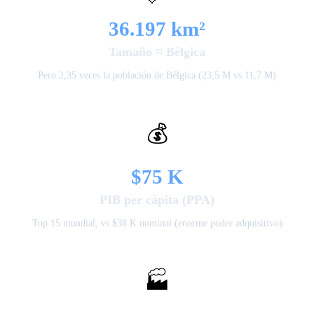
36.197 km²
Tamaño ≈ Bélgica
Pero 2,35 veces la población de Bélgica (23,5 M vs 11,7 M)
💰
$75 K
PIB per cápita (PPA)
Top 15 mundial, vs $38 K nominal (enorme poder adquisitivo)
🏭