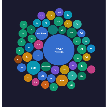
AS
Ya
Ch
Fo
Ca
Li
Bi
KY
Je
Ta
Go
Zh
Accton
Elite
Wi
MediaTek
Ta
Hu
La
Me
Fi
Ch
Wi
Taiwan
Ev
CT
E.
590,000B
ASE
Qu
Wi
Yu
Ki
Fo
Fu
Unimicron
Delta
Na
Ta
Ho
Na
AV
UM
Na
Wi
Gl
Hon
Fa
Un
KG
Si