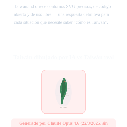
Taiwan.md ofrece contornos SVG precisos, de código
abierto y de uso libre — una respuesta definitiva para
cada situación que necesite saber "cómo es Taiwán".
Taiwán dibujado por IA vs Taiwán real
Generado por Claude Opus 4.6 (22/3/2025, sin