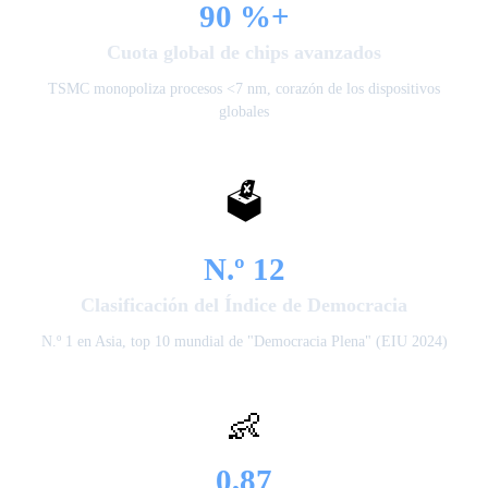
90 %+
Cuota global de chips avanzados
TSMC monopoliza procesos <7 nm, corazón de los dispositivos
globales
🗳️
N.º 12
Clasificación del Índice de Democracia
N.º 1 en Asia, top 10 mundial de "Democracia Plena" (EIU 2024)
👶
0,87