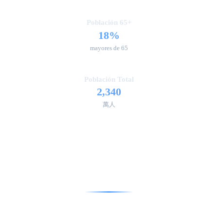
Población 65+
18%
mayores de 65
Población Total
2,340
萬人