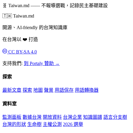
🧬 Taiwan.md ——
不報導選戰，記錄民主基礎建設
🇹🇼 Taiwan.md
開源、AI-friendly 的台灣知識庫
在台灣以 ❤️ 打造
CC BY-SA 4.0
支持我們:
到 Portaly 贊助 →
探索
最新文章
探索
地圖
聲景
用語保存
用語轉換器
資料室
監測面板
數據台灣
開放資料
台灣企業
知識圖譜
語言分支樹
台灣的形狀
生命樹
主權公測
2026 選舉