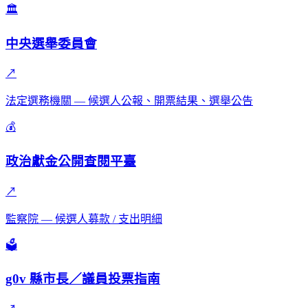
🏛️
中央選舉委員會
↗
法定選務機關 — 候選人公報、開票結果、選舉公告
💰
政治獻金公開查閱平臺
↗
監察院 — 候選人募款 / 支出明細
🗳️
g0v 縣市長／議員投票指南