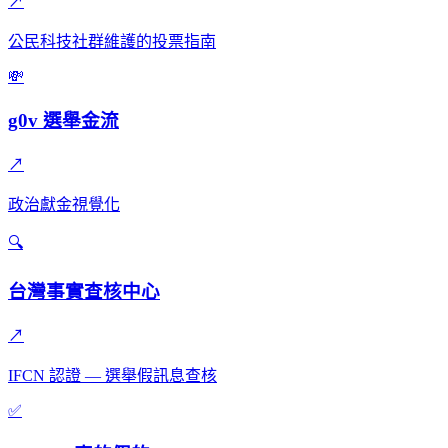
↗
公民科技社群維護的投票指南
💸
g0v 選舉金流
↗
政治獻金視覺化
🔍
台灣事實查核中心
↗
IFCN 認證 — 選舉假訊息查核
✅