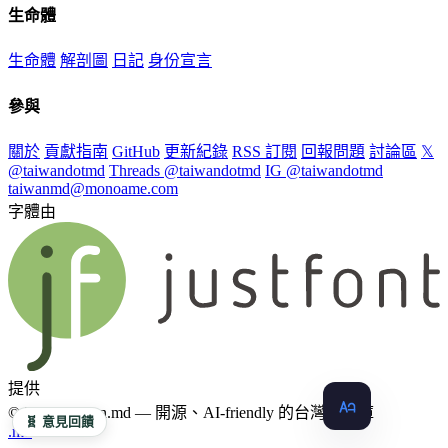
生命體
生命體
解剖圖
日記
身份宣言
參與
關於
貢獻指南
GitHub
更新紀錄
RSS 訂閱
回報問題
討論區
𝕏
@taiwandotmd
Threads @taiwandotmd
IG @taiwandotmd
taiwanmd@monoame.com
字體由
提供
© 2026 Taiwan.md — 開源、AI-friendly 的台灣知識庫
🧬 意見回饋
.md