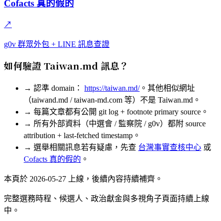
Cofacts 真的假的
↗
g0v 群眾外包 + LINE 訊息查證
如何驗證 Taiwan.md 訊息？
→
認準 domain：
https://taiwan.md/
。其他相似網址
（taiwand.md / taiwan-md.com 等）不是 Taiwan.md。
→
每篇文章都有公開 git log + footnote primary source。
→
所有外部資料（中選會 / 監察院 / g0v）都附 source
attribution + last-fetched timestamp。
→
選舉相關訊息若有疑慮，先查
台灣事實查核中心
或
Cofacts 真的假的
。
本頁於 2026-05-27 上線，後續內容持續補齊。
完整選務時程、候選人、政治獻金與多視角子頁面持續上線
中。