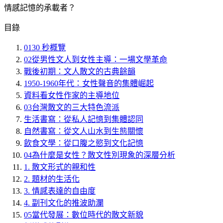
情感記憶的承載者？
目錄
01
30 秒概覽
02
從男性文人到女性主導：一場文學革命
戰後初期：文人散文的古典餘韻
1950-1960年代：女性聲音的集體崛起
資料看女性作家的主導地位
03
台灣散文的三大特色流派
生活書寫：從私人記憶到集體認同
自然書寫：從文人山水到生態關懷
飲食文學：從口腹之慾到文化記憶
04
為什麼是女性？散文性別現象的深層分析
1. 散文形式的親和性
2. 題材的生活化
3. 情感表達的自由度
4. 副刊文化的推波助瀾
05
當代發展：數位時代的散文新貌