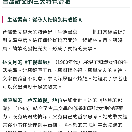
台灣散文的三大特色流派
生活書寫：從私人記憶到集體認同
台灣散文最大的特色是「生活書寫」——把日常經驗提升
到文學高度。這個傳統從琦君開始，經過林文月、張曉
風、簡媜的發揚光大，形成了獨特的美學。
林文月的《午後書房》
（1980年代）展現了知識女性的生
活美學。她寫翻譯工作、寫料理心得、寫與文友的交往，
文字優雅卻不刻意，學問深厚但不炫耀。她證明了學者也
可以寫出溫度十足的散文。
張曉風的「承先啟後」地位
更加關鍵。她的《地毯的那一
端》（1966）結合了古典文學的修養和現代女性的觀察
力，既有琦君的情深，又有自己的哲學思考。她的散文經
常從小事件延伸到宇宙觀，《不朽的失眠》中寫張繼的