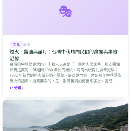
🎭
8/6
文化
煙火、醬油與滿月：台灣中秋烤肉民俗的演變與集體
記憶
台灣的中秋節會烤肉，多數人以為是「一家烤肉萬家香」那支醬油
廣告造成的。但翻回 1980 年代的報紙，烤肉出現得比廣告更早：
1982 年新竹的烤肉爐外銷不景氣、廠商轉內銷，才是那年中秋滿街
炭火的起點。這篇要看的，是一則廣告詞如何後來居上，變成一整
座島嶼共同的節慶記憶。
12 分鐘