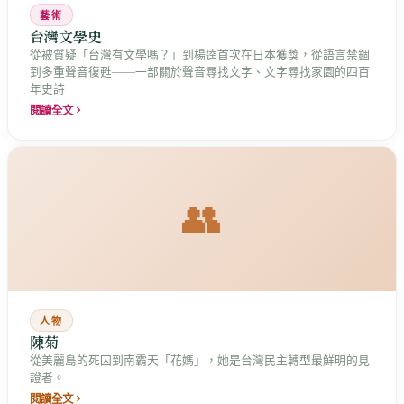
藝術
台灣文學史
從被質疑「台灣有文學嗎？」到楊逵首次在日本獲獎，從語言禁錮
到多重聲音復甦——一部關於聲音尋找文字、文字尋找家園的四百
年史詩
閱讀全文
👥
人物
陳菊
從美麗島的死囚到南霸天「花媽」，她是台灣民主轉型最鮮明的見
證者。
閱讀全文