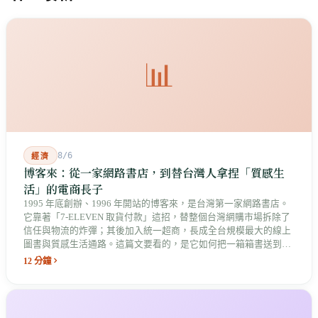
📊
8/6
經濟
博客來：從一家網路書店，到替台灣人拿捏「質感生
活」的電商長子
1995 年底創辦、1996 年開站的博客來，是台灣第一家網路書店。
它靠著「7-ELEVEN 取貨付款」這招，替整個台灣網購市場拆除了
信任與物流的炸彈；其後加入統一超商，長成全台規模最大的線上
圖書與質感生活通路。這篇文要看的，是它如何把一箱箱書送到你
巷口，最後長成了統一集團數位版圖中最具原生基因的老長子。
12 分鐘