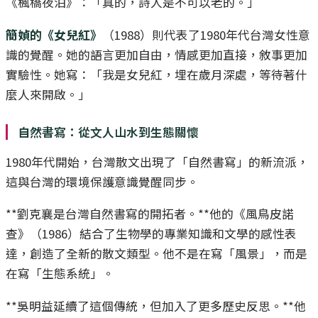
《楓橋夜泊》：「真的，詩人是不可以老的。」
簡媜的《女兒紅》
（1988）則代表了1980年代台灣女性意
識的覺醒。她的語言更加自由，情感更加直接，敘事更加
實驗性。她寫：「我是女兒紅，埋在歲月深處，等待著什
麼人來開啟。」
自然書寫：從文人山水到生態關懷
1980年代開始，台灣散文出現了「自然書寫」的新流派，
這與台灣的環境保護意識覺醒同步。
**劉克襄是台灣自然書寫的開拓者。**他的《風鳥皮諾
查》（1986）結合了生物學的專業知識和文學的感性表
達，創造了全新的散文類型。他不是在寫「風景」，而是
在寫「生態系統」。
**吳明益延續了這個傳統，但加入了更多歷史反思。**他