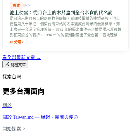
8/5
美食
池上便當：從月台上的木片盒到全台米食的代名詞
從日治末期月台上的兩顆竹葉飯糰，到開枝散葉的連鎖品牌，池上
便當用八十年把一個東台灣車站的名字變成台灣米的最高標準。薄
木盒是一套濕度管理系統，1982 年的鎘米事件是米權從濁水溪移轉
到花東縱谷的轉折，1996 年的仿冒潮則逼出了全台第一張地理標誌
證明標章。
10 分鐘
看全部最新文章 →
隨機文章
探索台灣
更多台灣面向
關於
關於 Taiwan.md — 緣起、團隊與使命
開始探索