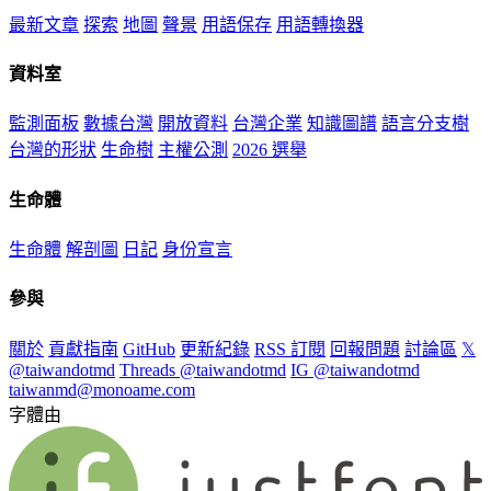
最新文章
探索
地圖
聲景
用語保存
用語轉換器
資料室
監測面板
數據台灣
開放資料
台灣企業
知識圖譜
語言分支樹
台灣的形狀
生命樹
主權公測
2026 選舉
生命體
生命體
解剖圖
日記
身份宣言
參與
關於
貢獻指南
GitHub
更新紀錄
RSS 訂閱
回報問題
討論區
𝕏
@taiwandotmd
Threads @taiwandotmd
IG @taiwandotmd
taiwanmd@monoame.com
字體由