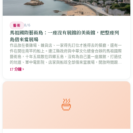
8/6
藝術
馬祖國際藝術島：一座沒有展館的美術館，把整座列
島借來當展場
作品放在養雞場、雜貨店、一家得先訂位才進得去的餐廳，還有一
件在開往南竿的船上。連江縣政府與中華文化總會合辦的馬祖國際
藝術島，十年五屆散在四鄉五島，沒有為自己蓋一座展館，打過仗
的坑道、軍中電影院、店家與船班全部借來當展場，開放時間跟著
店家走。這是縣長說的「島嶼博物館」最具體的樣子，而那些借來
17 分鐘
的空間裡，早就有人在說話。
🍜