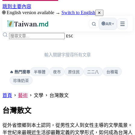
跳到主要內容
🌐 English version available →
Switch to English
✕
Taiwan
.md
☰
🌐
AR
▾
ESC
輸入關鍵字搜尋所有文章
半導體
夜市
原住民
二二八
台積電
🔥 熱門搜尋
珍珠奶茶
首頁
藝術
文學
台灣散文
台灣散文
從外省懷鄉到本土認同，從男性文人到女性主導的文學風景。
半世紀來最親近生活卻最難定義的文學形式，如何成為台灣人