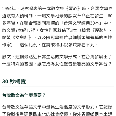
1954年，琦君發表第一本散文集《琴心》時，台灣文學界
還沒有人預料到，一場文學地景的靜默革命正在發生。60
多年後，在聯合報副刊票選的「台灣文學經典30本」中，
散文類7本經典裡，女性作家就佔了3本（琦君《煙愁》、
簡媜《女兒紅》，以及陳冠學這位以細膩筆觸著稱的男性
作家）。這個比例，在詩歌和小說領域都看不到。
散文，這個最貼近日常生活的文學形式，在台灣發展出了
什麼特殊的基因，讓它成為女性聲音最響亮的文學舞台？
30 秒概覽
台灣散文為什麼重要？
台灣散文是華語文學中最具生活溫度的文學形式，它記錄
了從戰後重建到民主化的社會變遷，從外省懷鄉到本土認