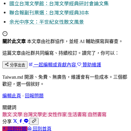
國立台灣文學館：台灣文學經典研討會論文集
聯合報副刊票選：台灣文學經典30本
余光中序文：半世紀女性散文風景
關於此文章
本文章由社群協作，並經 AI 輔助撰寫與審查。
這篇文章由社群共同編寫、持續校訂。讀完了，你可以：
一起編輯或貢獻內容
贊助維護
分享出去
Taiwan.md 開源、免費、無廣告，維護會有一些成本。三個都
歡迎，選一個就好。
編輯此頁
·
回報問題
關鍵詞
散文
文學
台灣文學史
女性作家
生活書寫
自然書寫
分享
回到分類
回到首頁